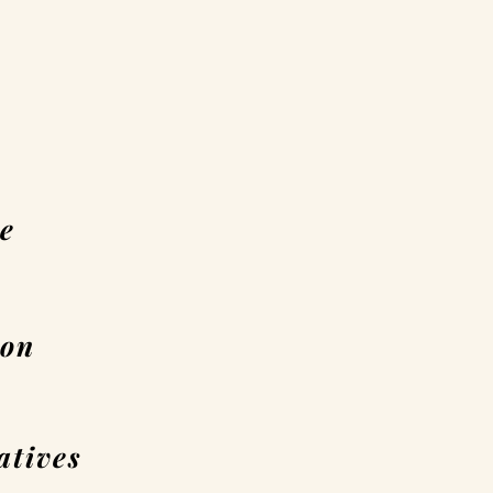
re
ion
atives