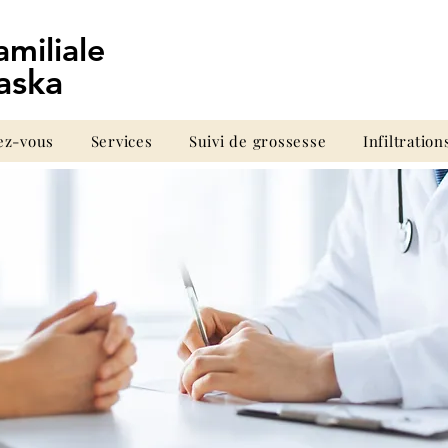
fami
liale
aska
ez-vous
Services
Suivi de grossesse
Infiltration